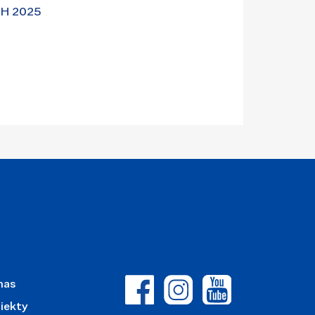
H 2025
nas
iekty