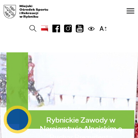
Rybnickie Zawody w
Narciarstwie Alpejskim o
Puchar Prezydenta