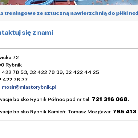
a treningowe ze sztuczną nawierzchnią do piłki no
taktuj się z nami
iwicka 72
0 Rybnik
32 422 78 53, 32 422 78 39, 32 422 44 25
32 422 78 37
:
mosir@miastorybnik.pl
acje boisko Rybnik Północ pod nr tel.
721 316 068.
wacje boisko Rybnik Kamień: Tomasz Mozgawa:
795 413