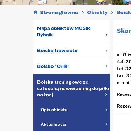
Strona główna
Obiekty
Boisk
Mapa obiektów MOSiR
Skon
Rybnik
Boiska trawiaste
ul. Gl
44-20
Boisko "Orlik"
tel. 
fax. 
Boiska treningowe ze
e-mail
sztuczną nawierzchnią do piłki
Rezerw
nożnej
Rezer
Opis obiektu
Aktualności