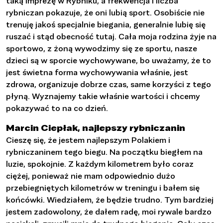
taką imprezę w Rybniku, a frekwencja i liczba
rybniczan pokazuje, że oni lubią sport. Osobiście nie
trenuję jakoś specjalnie biegania, generalnie lubię się
ruszać i stąd obecność tutaj. Cała moja rodzina żyje na
sportowo, z żoną wywodzimy się ze sportu, nasze
dzieci są w sporcie wychowywane, bo uważamy, że to
jest świetna forma wychowywania właśnie, jest
zdrowa, organizuje dobrze czas, same korzyści z tego
płyną. Wyznajemy takie właśnie wartości i chcemy
pokazywać to na co dzień.
Marcin Ciepłak, najlepszy rybniczanin
Cieszę się, że jestem najlepszym Polakiem i
rybniczaninem tego biegu. Na początku biegłem na
luzie, spokojnie. Z każdym kilometrem było coraz
ciężej, ponieważ nie mam odpowiednio dużo
przebiegniętych kilometrów w treningu i bałem się
końcówki. Wiedziałem, że będzie trudno. Tym bardziej
jestem zadowolony, że dałem radę, moi rywale bardzo