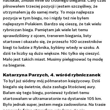
naciskali, zmusili mnie do trudnego biegania. Cały czas
pilnowałem trzeciej pozycji i jestem szczęśliwy, że
utrzymałem ją do samej mety. To moja najlepsza
pozycja w tym biegu, no i nigdy też nie byłem
najlepszym Polakiem. Bardzo się cieszę, że tak wielu
rybniczan biega. Pamiętam jak wiele lat temu
sprawdziliśmy z ojcem, trenerem biegania, listy
startowe i okazało się, że przeszło 100 uczestników
biegi to ludzie z Rybnika, byliśmy wtedy w szoku. A
dziś te liczby są dużo większe. Nic tylko się cieszyć.
Mało jest takich miast. Musimy pielęgnować tę modę
na bieganie.
Katarzyna Parzych, 4. wśród rybniczanek
To był już siódmy mój półmaraton księżycowy. Dziś
biegało się świetnie, duża zasługa litościwej aury.
Bałam się tego biegu, ponieważ tydzień temu
startowałam w ultramaratonie na dystansie 105 km.
Było jednak super, jestem mega zadowolona. Na trasie