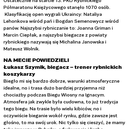
Ostatecznie na starcie 13. PKO Rybnickiego
Półmaratonu Księżycowego stanęło 1070 osób.
Klasyfikację open wygrali Ukraincy: Nataliya
Lehonkova wśród pań i Bogdan Semenowycz wśród
panów. Najszybsi rybniczanie to: Joanna Griman i
Marcin Ciepłak, a najszybsi biegacze z powiaty
rybnickiego nazywają się Michalina Janowska i
Mateusz Wolnik.
NA MECIE POWIEDZIELI
Łukasz Szymik, biegacz – trener rybnickich
koszykarzy
Biegło mi się bardzo dobrze, warunki atmosferyczne
idealne, no i trasa dużo bardziej przyjemna niż
chociażby podczas Biegu Wiosny na Ignacym.
Atmosfera jak zwykle była cudowna, to już tradycja
tego biegu. Na trasie było wielu kibiców, no i
oczywiście bieganie wokół rynku, gdzie zawsze jest
głośno, to ma swój urok. Nic tylko się cieszyć, że mamy