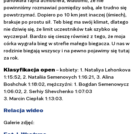
panowała fajna atmosfera, wiadomo, że nie
powinniśmy rozmawiać pomiędzy sobą, ale trudno się
powstrzymać. Dopiero po 10 km jest inaczej (śmiech),
brakuje po prostu sił. Teb bieg ma swój klimat, dlatego
nie dziwię się, że limit uczestników tak szybko się
wyczerpał. Bardzo się cieszę również z tego, że moja
córka wygrała bieg w strefie małego biegacza. U nas w
rodzinie biegają wszyscy i na pewno pojawimy się tutaj
za rok.
Klasyfikacja open
– kobiety: 1. Nataliya Lehonkova
1:15:52, 2. Nataliia Semenovych 1:16:21, 3. Alina
Boshchuk 1:18:02, mężczyźni: 1. Bogdan Semenowycz
1:06:02, 2. Serhiy Shevchenko 1:07:03
3. Marcin Ciepłak 1:13:03.
Relacja wideo
Galerie zdjęć: