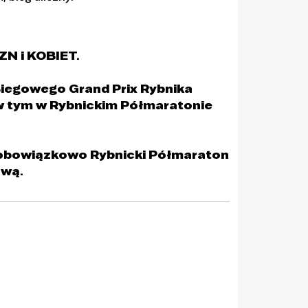
ZN i KOBIET.
iegowego Grand Prix Rybnika
w tym w Rybnickim Półmaratonie
m obowiązkowo Rybnicki Półmaraton
ową.