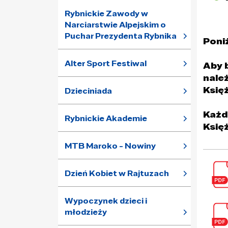
Rybnickie Zawody w
Narciarstwie Alpejskim o
Puchar Prezydenta Rybnika
Poni
Alter Sport Festiwal
Aby 
nale
Księ
Dzieciniada
Każd
Rybnickie Akademie
Księ
MTB Maroko - Nowiny
Dzień Kobiet w Rajtuzach
Wypoczynek dzieci i
młodzieży