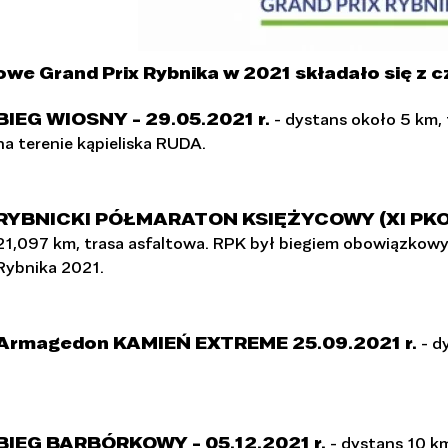
owe Grand Prix Rybnika w 2021 składało się z 
BIEG WIOSNY - 29.05.2021 r.
- dystans około 5 km, 
na terenie kąpieliska RUDA.
RYBNICKI PÓŁMARATON KSIĘŻYCOWY (XI PKO RP
21,097 km, trasa asfaltowa. RPK był biegiem obowiązko
Rybnika 2021.
Armagedon KAMIEŃ EXTREME 25.09.2021 r.
- d
BIEG BARBÓRKOWY - 05.12.2021 r.
- dystans 10 km