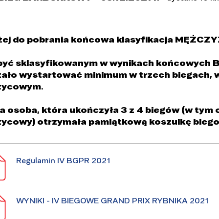
żej do pobrania końcowa klasyfikacja MĘŻCZY
być sklasyfikowanym w wynikach końcowych B
żało wystartować minimum w trzech biegach, 
życowym.
a osoba, która ukończyła 3 z 4 biegów (w ty
życowy) otrzymała pamiątkową koszulkę bieg
Regulamin IV BGPR 2021
WYNIKI - IV BIEGOWE GRAND PRIX RYBNIKA 2021