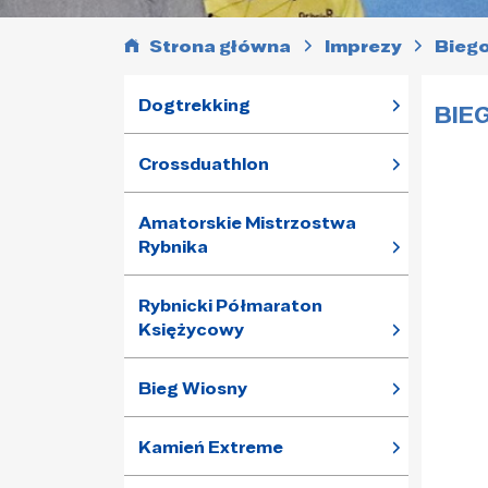
Strona główna
Imprezy
Biego
Dogtrekking
BIE
Crossduathlon
Amatorskie Mistrzostwa
Rybnika
Rybnicki Półmaraton
Księżycowy
Bieg Wiosny
Kamień Extreme