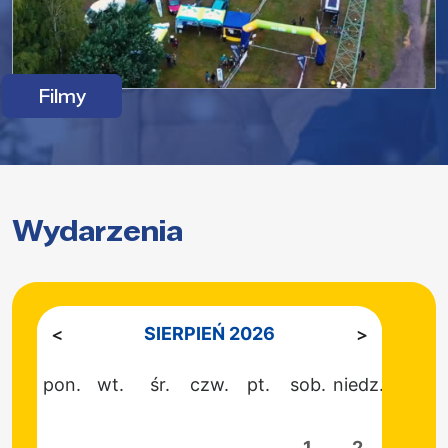
Filmy
Wydarzenia
SIERPIEŃ 2026
pon.
wt.
śr.
czw.
pt.
sob.
niedz.
5
1
2