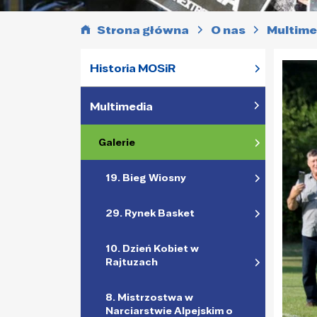
Strona główna
O nas
Multime
Historia MOSiR
Multimedia
Galerie
19. Bieg Wiosny
29. Rynek Basket
10. Dzień Kobiet w
Rajtuzach
8. Mistrzostwa w
Narciarstwie Alpejskim o