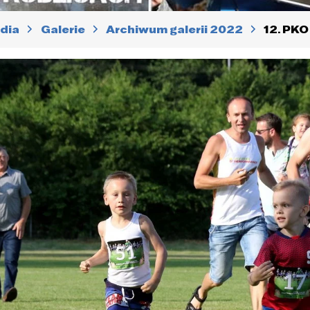
dia
Galerie
Archiwum galerii 2022
12. PKO