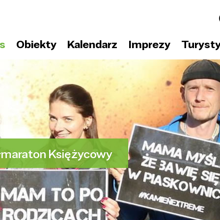
s
Obiekty
Kalendarz
Imprezy
Turyst
ółmaraton Księżycowy