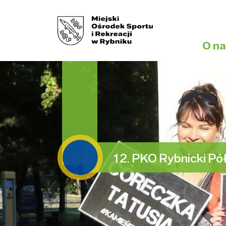
O na
12. PKO Rybnicki P