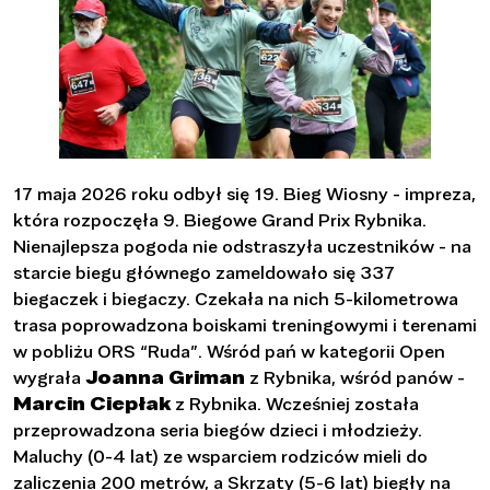
17 maja 2026 roku odbył się 19. Bieg Wiosny - impreza,
która rozpoczęła 9. Biegowe Grand Prix Rybnika.
Nienajlepsza pogoda nie odstraszyła uczestników - na
starcie biegu głównego zameldowało się 337
biegaczek i biegaczy. Czekała na nich 5-kilometrowa
trasa poprowadzona boiskami treningowymi i terenami
w pobliżu ORS “Ruda”. Wśród pań w kategorii Open
wygrała
Joanna Griman
z Rybnika, wśród panów -
Marcin Ciepłak
z Rybnika. Wcześniej została
przeprowadzona seria biegów dzieci i młodzieży.
Maluchy (0-4 lat) ze wsparciem rodziców mieli do
zaliczenia 200 metrów, a Skrzaty (5-6 lat) biegły na